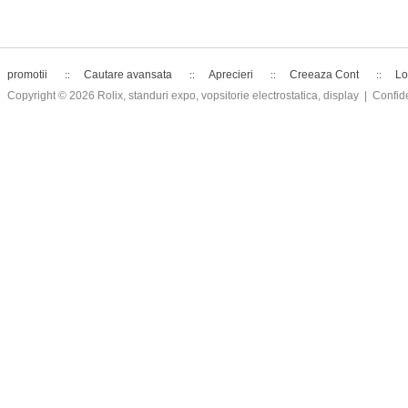
promotii
Cautare avansata
Aprecieri
Creeaza Cont
Lo
Copyright © 2026
Rolix, standuri expo, vopsitorie electrostatica, display
| Confide