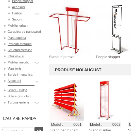
People stopper
Accesorii
Carlige
Suporti
Mobilier urban
Carucioare / transpaleti
Plasa sudata
Protectii metalice
Structuri metalice
Infokioskuri
Standuri parazit
People stopper
Mobilier metalic
Vopsitorie
PRODUSE NOI AUGUST
Servicii mecanica
Accesorii
Solare (stalpi)
Solare (structuri)
Turbine eoliene
CAUTARE RAPIDA
Model :
0001
Model :
0002
M
Stand pentru carti,
Stand/display
S