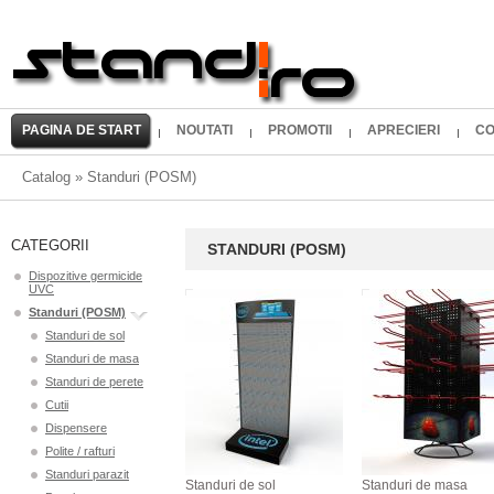
PAGINA DE START
NOUTATI
PROMOTII
APRECIERI
CO
Catalog
»
Standuri (POSM)
CATEGORII
STANDURI (POSM)
Dispozitive germicide
UVC
Standuri (POSM)
Standuri de sol
Standuri de masa
Standuri de perete
Cutii
Dispensere
Polite / rafturi
Standuri parazit
Standuri de sol
Standuri de masa