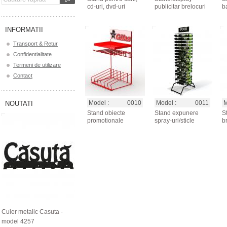
cd-uri, dvd-uri
publicitar brelocuri
ba
INFORMATII
Transport & Retur
Confidentialitate
Termeni de utilizare
Contact
Model :
0010
Model :
0011
M
NOUTATI
Stand obiecte
Stand expunere
S
promotionale
spray-uri/sticle
b
Cuier metalic Casuta -
model 4257