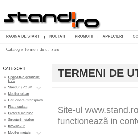
PAGINA DE START
NOUTATI
PROMOTII
APRECIERI
CO
Catalog
»
Termeni de utilizare
CATEGORII
TERMENI DE U
Dispozitive germicide
UVC
Standuri (POSM)
Mobilier urban
Carucioare / transpaleti
Plasa sudata
Protectii metalice
Structuri metalice
Infokioskuri
Mobilier metalic