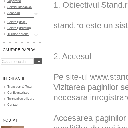
Vopsitorie
Servicii mecanica
Accesorii
Solare (stalpi)
Solare (structuri)
Turbine eoliene
CAUTARE RAPIDA
INFORMATII
Transport & Retur
Confidentialitate
Termeni de utilizare
Contact
NOUTATI