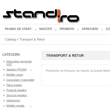
PAGINA DE START
NOUTATI
PROMOTII
APRECIERI
CO
Catalog
»
Transport & Retur
CATEGORII
TRANSPORT & RETUR
Dispozitive germicide
UVC
Standuri (POSM)
Produsele se livreaza, de regula, la poarta fabrici
Mobilier urban
Carucioare / transpaleti
Plasa sudata
Protectii metalice
Structuri metalice
Infokioskuri
Mobilier metalic