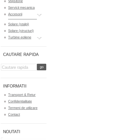
Vopsitorie
Servicii mecanica
Accesorii
Solare (stalpi)
Solare (structuri)
Turbine eoliene
CAUTARE RAPIDA
INFORMATII
Transport & Retur
Confidentialitate
Termeni de utilizare
Contact
NOUTATI