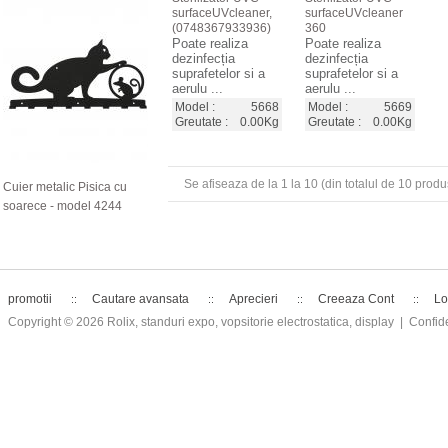
surfaceUVcleaner,
surfaceUVcleaner
(0748367933936)
360
Poate realiza
Poate realiza
dezinfecția
dezinfecția
suprafetelor si a
suprafetelor si a
aerulu ...
aerulu ...
Model :
5668
Model :
5669
Greutate :
0.00Kg
Greutate :
0.00Kg
Se afiseaza de la
1
la
10
(din totalul de
10
produ
Cuier metalic Pisica cu
soarece - model 4244
promotii
Cautare avansata
Aprecieri
Creeaza Cont
Lo
Copyright © 2026
Rolix, standuri expo, vopsitorie electrostatica, display
| Confide