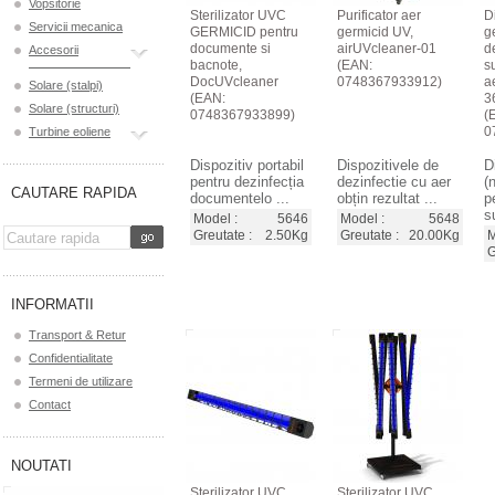
Vopsitorie
Sterilizator UVC
Purificator aer
D
Servicii mecanica
GERMICID pentru
germicid UV,
g
documente si
airUVcleaner-01
d
Accesorii
bacnote,
(EAN:
s
DocUVcleaner
0748367933912)
a
Solare (stalpi)
(EAN:
3
Solare (structuri)
0748367933899)
(
0
Turbine eoliene
Dispozitiv portabil
Dispozitivele de
D
pentru dezinfecția
dezinfectie cu aer
(
CAUTARE RAPIDA
documentelo ...
obțin rezultat ...
p
su
Model :
5646
Model :
5648
Greutate :
2.50Kg
Greutate :
20.00Kg
M
G
INFORMATII
Transport & Retur
Confidentialitate
Termeni de utilizare
Contact
NOUTATI
Sterilizator UVC
Sterilizator UVC