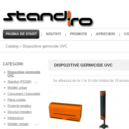
PAGINA DE START
NOUTATI
PROMOTII
APRECIERI
CO
Catalog
»
Dispozitive germicide UVC
CATEGORII
DISPOZITIVE GERMICIDE UVC
Dispozitive germicide
UVC
Se afiseaza de la
1
la
10
(din totalul de
10
produ
Standuri (POSM)
Mobilier urban
Carucioare / transpaleti
Plasa sudata
Protectii metalice
Structuri metalice
Infokioskuri
Mobilier metalic