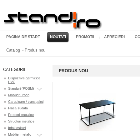
PAGINA DE START
NOUTATI
PROMOTII
APRECIERI
CO
Catalog
»
Produs nou
CATEGORII
PRODUS NOU
Dispozitive germicide
UVC
Standuri (POSM)
Mobilier urban
Carucioare / transpaleti
Plasa sudata
Protectii metalice
Structuri metalice
Infokioskuri
Mobilier metalic