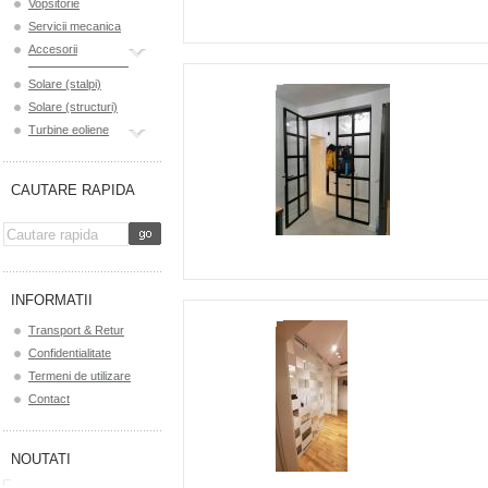
Vopsitorie
Servicii mecanica
Accesorii
Solare (stalpi)
Solare (structuri)
Turbine eoliene
CAUTARE RAPIDA
INFORMATII
Transport & Retur
Confidentialitate
Termeni de utilizare
Contact
NOUTATI