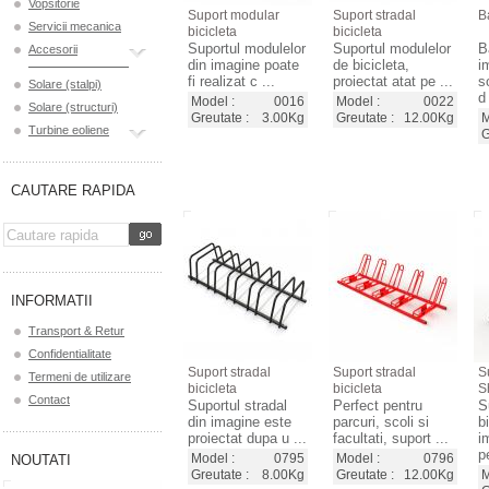
Vopsitorie
Suport modular
Suport stradal
B
Servicii mecanica
bicicleta
bicicleta
Suportul modulelor
Suportul modulelor
B
Accesorii
din imagine poate
de bicicleta,
i
fi realizat c ...
proiectat atat pe ...
s
Solare (stalpi)
d 
Model :
0016
Model :
0022
Solare (structuri)
Greutate :
3.00Kg
Greutate :
12.00Kg
M
Turbine eoliene
G
CAUTARE RAPIDA
INFORMATII
Transport & Retur
Confidentialitate
Suport stradal
Suport stradal
S
Termeni de utilizare
bicicleta
bicicleta
S
Contact
Suportul stradal
Perfect pentru
S
din imagine este
parcuri, scoli si
b
proiectat dupa u ...
facultati, suport ...
i
p
Model :
0795
Model :
0796
NOUTATI
Greutate :
8.00Kg
Greutate :
12.00Kg
M