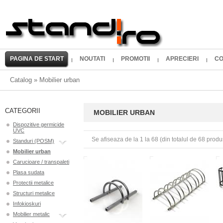
PAGINA DE START
NOUTATI
PROMOTII
APRECIERI
CO
Catalog
»
Mobilier urban
CATEGORII
MOBILIER URBAN
Dispozitive germicide
UVC
Se afiseaza de la
1
la
68
(din totalul de
68
produ
Standuri (POSM)
Mobilier urban
Carucioare / transpaleti
Plasa sudata
Protectii metalice
Structuri metalice
Infokioskuri
Mobilier metalic