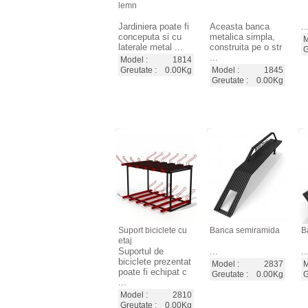
lemn
Jardiniera poate fi
Aceasta banca
..
conceputa si cu
metalica simpla,
M
laterale metal ...
construita pe o str
G
...
Model :
1814
Greutate :
0.00Kg
Model :
1845
Greutate :
0.00Kg
Suport biciclete cu
Banca semiramida
B
etaj
Suportul de
...
..
biciclete prezentat
Model :
2837
M
poate fi echipat c
Greutate :
0.00Kg
G
...
Model :
2810
Greutate :
0.00Kg