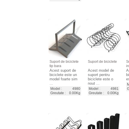
Suport de biciclete
Suport de biciclete
S
tip bara
in
Acest suport de
Acest model de
A
biciclete este un
suport pentru
b
model foarte sim
biciclete este o
e
...
nout ...
M
Model :
4980
Model :
4981
G
Greutate :
0.00Kg
Greutate :
0.00Kg