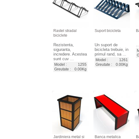
Rastel stradal
Suport bicicleta
B
biciclete
Rezistenta,
Un suport de
..
siguranta,
bicicleta trebuie, in
M
incredere. Acestea
primul rand, sa ...
G
sunt cuv ...
Model :
1261
Model :
1255
Greutate :
0.00Kg
Greutate :
0.00Kg
Jardiniera metal si
Banca metalica
B