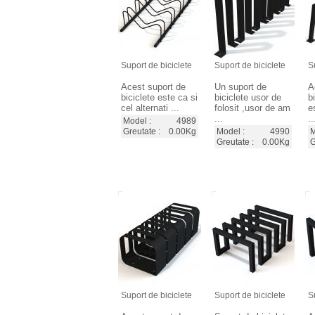
Suport de biciclete
Suport de biciclete
S
Acest suport de
Un suport de
A
biciclete este ca si
biciclete usor de
b
cel alternati ...
folosit ,usor de am
e
...
..
Model :
4989
Greutate :
0.00Kg
Model :
4990
M
Greutate :
0.00Kg
G
Suport de biciclete
Suport de biciclete
S