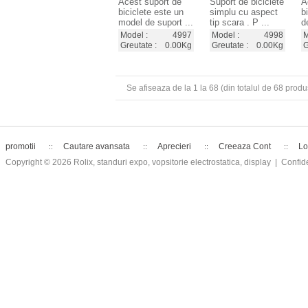
Acest suport de
Suport de biciclete
A
biciclete este un
simplu cu aspect
b
model de suport ...
tip scara . P ...
de
Model :
4997
Model :
4998
M
Greutate :
0.00Kg
Greutate :
0.00Kg
G
Se afiseaza de la
1
la
68
(din totalul de
68
produ
promotii
Cautare avansata
Aprecieri
Creeaza Cont
Lo
Copyright © 2026
Rolix, standuri expo, vopsitorie electrostatica, display
| Confide