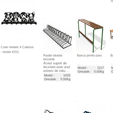
G
Cuier metalic 4 Catelusi
- model 4251
Rastel stradal
Banca pentru parc
B
biciclete
Acest suport de
...
..
biciclete este unul
Model :
1117
M
extrem de robu ...
Greutate :
0.00Kg
G
Model :
1035
Greutate :
0.00Kg