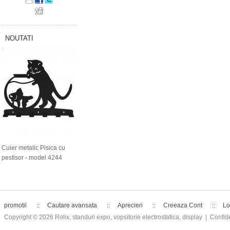
NOUTATI
Cuier metalic Pisica cu
pestisor - model 4244
promotii
Cautare avansata
Aprecieri
Creeaza Cont
Lo
Copyright © 2026
Rolix, standuri expo, vopsitorie electrostatica, display
| Confide