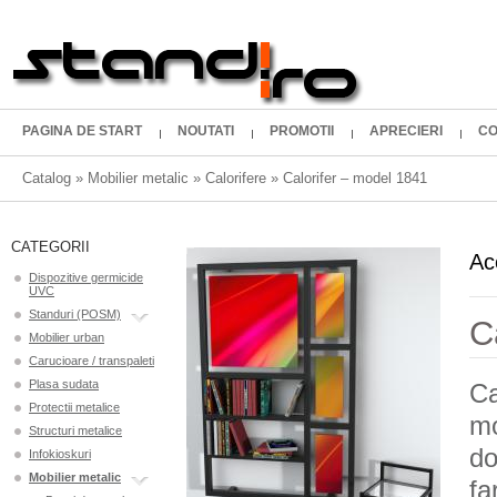
PAGINA DE START
NOUTATI
PROMOTII
APRECIERI
CO
Catalog
»
Mobilier metalic
»
Calorifere
»
Calorifer – model 1841
CATEGORII
Ac
Dispozitive germicide
UVC
Standuri (POSM)
C
Mobilier urban
Carucioare / transpaleti
Plasa sudata
Ca
Protectii metalice
mo
Structuri metalice
do
Infokioskuri
Mobilier metalic
fa