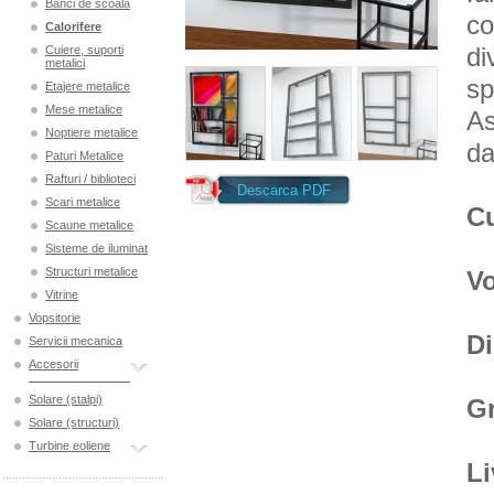
Banci de scoala
co
Calorifere
di
Cuiere, suporti
metalici
sp
Etajere metalice
Mese metalice
As
Noptiere metalice
da
Paturi Metalice
Rafturi / biblioteci
Descarca PDF
Scari metalice
C
Scaune metalice
Sisteme de iluminat
Structuri metalice
V
Vitrine
Vopsitorie
D
Servicii mecanica
Accesorii
Solare (stalpi)
Gr
Solare (structuri)
Turbine eoliene
Li