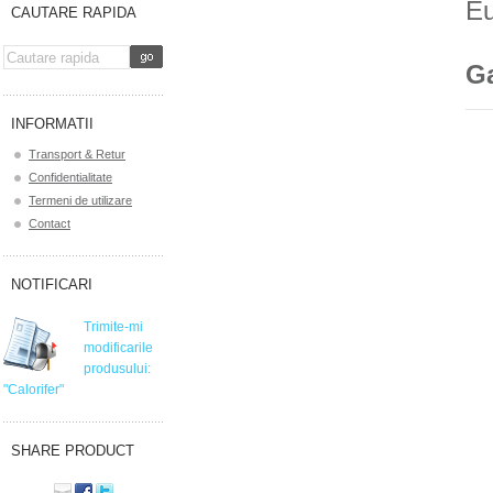
E
CAUTARE RAPIDA
Ga
INFORMATII
Transport & Retur
Confidentialitate
Termeni de utilizare
Contact
NOTIFICARI
Trimite-mi
modificarile
produsului:
"Calorifer"
SHARE PRODUCT