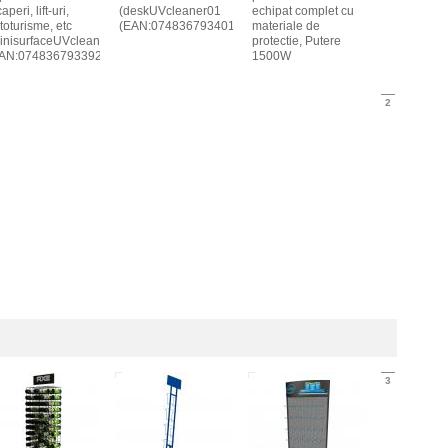
aperi, lift-uri,
(deskUVcleaner01
echipat complet cu
toturisme, etc
(EAN:0748367934018))
materiale de
inisurfaceUVcleaner01
protectie, Putere
AN:0748367933929))
1500W
2
3