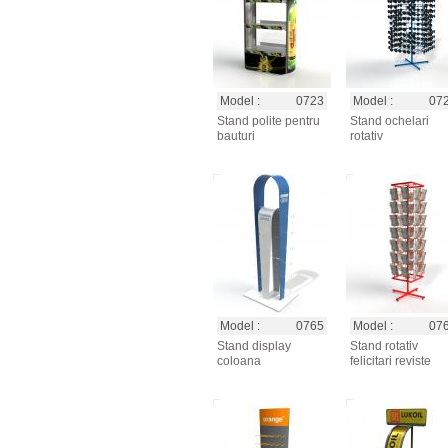
Model :
0723
Model :
07
Stand polite pentru
Stand ochelari
bauturi
rotativ
Model :
0765
Model :
07
Stand display
Stand rotativ
coloana
felicitari reviste