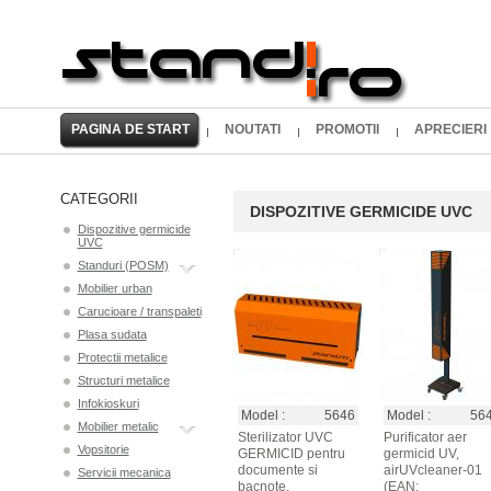
PAGINA DE START
NOUTATI
PROMOTII
APRECIERI
CATEGORII
DISPOZITIVE GERMICIDE UVC
Dispozitive germicide
UVC
Standuri (POSM)
Mobilier urban
Carucioare / transpaleti
Plasa sudata
Protectii metalice
Structuri metalice
Infokioskuri
Model :
5646
Model :
56
Mobilier metalic
Sterilizator UVC
Purificator aer
Vopsitorie
GERMICID pentru
germicid UV,
documente si
airUVcleaner-01
Servicii mecanica
bacnote,
(EAN: