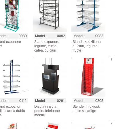
del :
0080
Model :
0082
Model :
0083
and expunere
Stand expunere
Stand expozitional
ti
legume, fructe,
dulciuri, legume,
cafea, dulciuri
fructe
8
del :
0111
Model :
0291
Model :
0305
and expozitor
Display insula
Stender infokiosk
lite sarma dubla
pentru telefoane
polite si carlige
ta
mobile
9