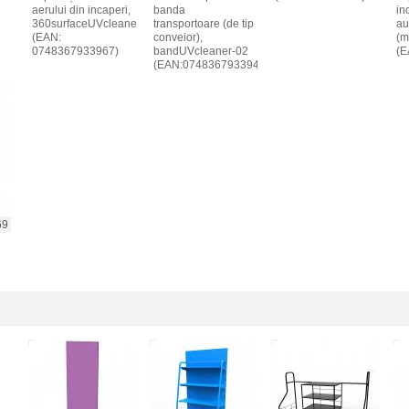
aerului din incaperi,
banda
inc
360surfaceUVcleaner
transportoare (de tip
au
(EAN:
conveior),
(m
0748367933967)
bandUVcleaner-02
(E
(EAN:0748367933943)
69