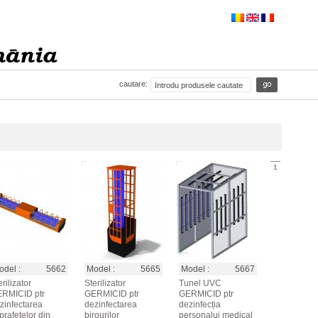
cautare:
1
del :
5662
Model :
5665
Model :
5667
rilizator
Sterilizator
Tunel UVC
RMICID ptr
GERMICID ptr
GERMICID ptr
zinfectarea
dezinfectarea
dezinfecția
prafetelor din
birourilor
personalui medical