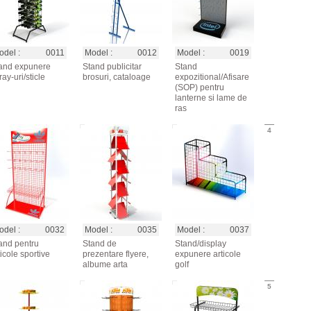
del :
0011
Model :
0012
Model :
0019
and expunere
Stand publicitar
Stand
ray-uri/sticle
brosuri, cataloage
expozitional/Afisare
(SOP) pentru
lanterne si lame de
ras
4
del :
0032
Model :
0035
Model :
0037
and pentru
Stand de
Stand/display
ticole sportive
prezentare flyere,
expunere articole
albume arta
golf
5