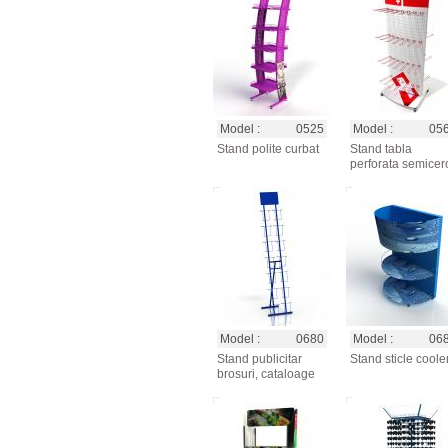
Model :
0525
Model :
05
Stand polite curbat
Stand tabla
perforata semicer
Model :
0680
Model :
06
Stand publicitar
Stand sticle coole
brosuri, cataloage