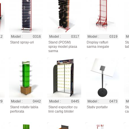
12
Model :
0316
Model :
0317
Model :
0319
Mo
Stand spray-uri
Stand (POSM)
Display rafturi
St
spray model plasa
sarma inegale
ta
sarma
29
Model :
0442
Model :
0445
Model :
0473
Mo
Stand rotativ tabla
Stand expozitor cu
Stativ portativ
St
perforata
linii carlig blister
ca