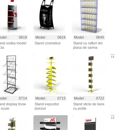
del :
0619
Model :
0624
Model :
0645
and vodka model
Stand cosmetice
Stand cu rafturi din
cla
plasa de sarma
12
del :
0714
Model :
0715
Model :
0722
and display truse
Stand expozitor
Stand sticle de bere
 scule
dulciuri
cu polite
13