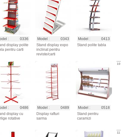
del :
0336
Model :
0343
Model :
0413
and display polite
Stand display expo
Stand polite tabla
bla pentru carti
inclinat pentru
reviste/carti
10
del :
0486
Model :
0489
Model :
0518
and display cu
Display rafturi
Stand pentru
rlige rotative
sarma
caramizi
11