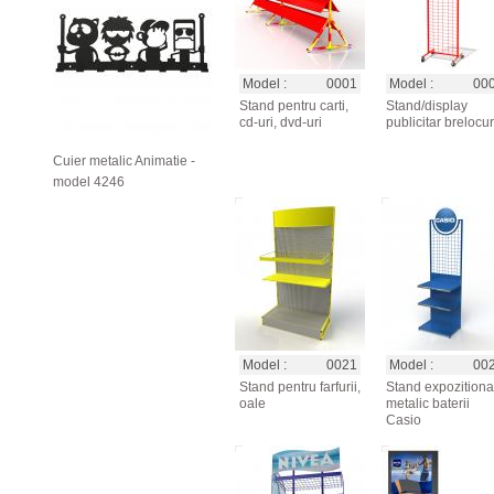
Model :
0001
Model :
00
Stand pentru carti,
Stand/display
cd-uri, dvd-uri
publicitar brelocur
Cuier metalic Animatie -
model 4246
Model :
0021
Model :
00
Stand pentru farfurii,
Stand expozitiona
oale
metalic baterii
Casio