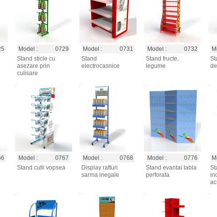
25
Model :
0729
Model :
0731
Model :
0732
Mo
Stand sticle cu
Stand
Stand fructe,
St
asezare prin
electrocasnice
legume
de
culisare
66
Model :
0767
Model :
0768
Model :
0776
Mo
Stand cutii vopsea
Display rafturi
Stand evantai tabla
St
sarma inegale
perforata
in
ac