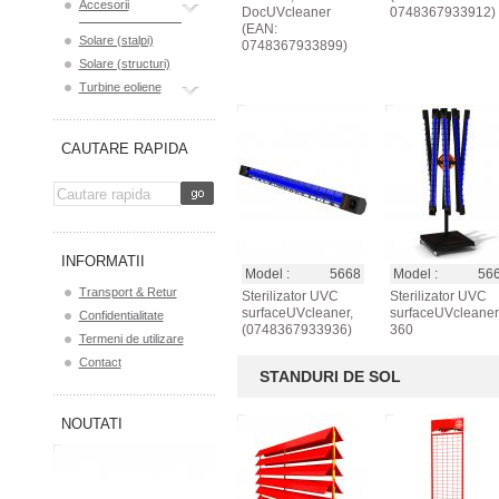
Accesorii
DocUVcleaner
0748367933912)
(EAN:
Solare (stalpi)
0748367933899)
Solare (structuri)
Turbine eoliene
CAUTARE RAPIDA
INFORMATII
Model :
5668
Model :
56
Transport & Retur
Sterilizator UVC
Sterilizator UVC
surfaceUVcleaner,
surfaceUVcleaner
Confidentialitate
(0748367933936)
360
Termeni de utilizare
Contact
STANDURI DE SOL
NOUTATI