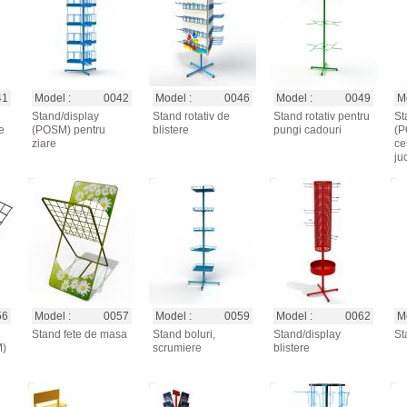
41
Model :
0042
Model :
0046
Model :
0049
Mo
Stand/display
Stand rotativ de
Stand rotativ pentru
St
e
(POSM) pentru
blistere
pungi cadouri
(P
ziare
ces
juc
56
Model :
0057
Model :
0059
Model :
0062
Mo
Stand fete de masa
Stand boluri,
Stand/display
St
M)
scrumiere
blistere