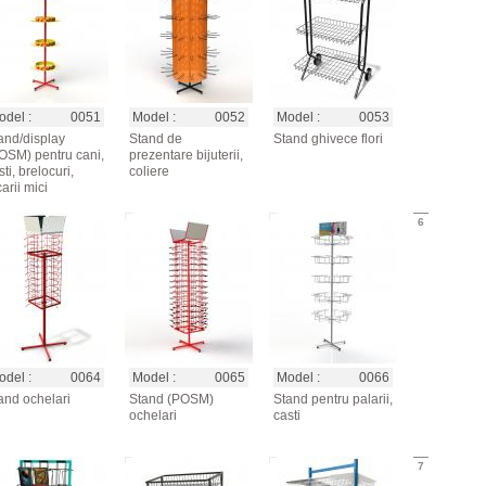
del :
0051
Model :
0052
Model :
0053
and/display
Stand de
Stand ghivece flori
OSM) pentru cani,
prezentare bijuterii,
ti, brelocuri,
coliere
arii mici
6
del :
0064
Model :
0065
Model :
0066
and ochelari
Stand (POSM)
Stand pentru palarii,
ochelari
casti
7