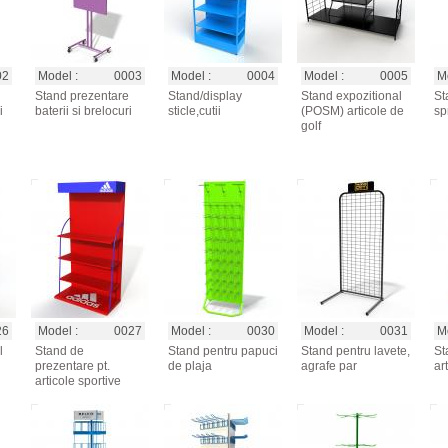
02
Model :
0003
Model :
0004
Model :
0005
Mo
Stand prezentare
Stand/display
Stand expozitional
St
i
baterii si brelocuri
sticle,cutii
(POSM) articole de
sp
golf
26
Model :
0027
Model :
0030
Model :
0031
Mo
l
Stand de
Stand pentru papuci
Stand pentru lavete,
St
prezentare pt.
de plaja
agrafe par
ar
articole sportive