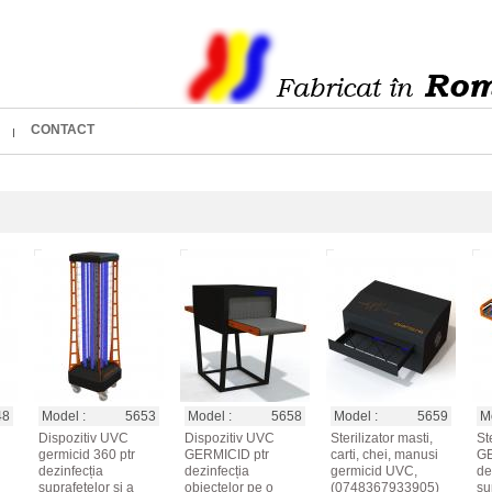
CONTACT
48
Model :
5653
Model :
5658
Model :
5659
Mo
Dispozitiv UVC
Dispozitiv UVC
Sterilizator masti,
Ste
germicid 360 ptr
GERMICID ptr
carti, chei, manusi
GE
dezinfecția
dezinfecția
germicid UVC,
de
suprafețelor si a
obiectelor pe o
(0748367933905)
su