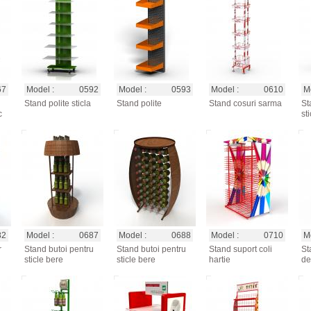
67
Model :
0592
Model :
0593
Model :
0610
Mo
Stand polite sticla
Stand polite
Stand cosuri sarma
St
c
sti
82
Model :
0687
Model :
0688
Model :
0710
Mo
r
Stand butoi pentru
Stand butoi pentru
Stand suport coli
St
sticle bere
sticle bere
hartie
de