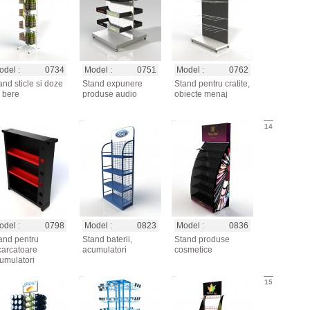
del :
0734
Model :
0751
Model :
0762
and sticle si doze
Stand expunere
Stand pentru cratite,
 bere
produse audio
obiecte menaj
14
del :
0798
Model :
0823
Model :
0836
and pentru
Stand baterii,
Stand produse
carcatoare
acumulatori
cosmetice
umulatori
15