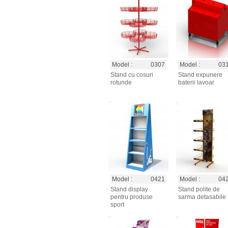
Model :
0307
Model :
03
Stand cu cosuri
Stand expunere
rotunde
baterii lavoar
Model :
0421
Model :
04
Stand display
Stand polite de
pentru produse
sarma detasabile
sport