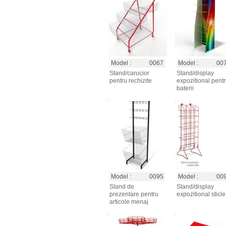
Model :
0067
Model :
00
Stand/carucior
Stand/display
pentru rechizite
expozitional pent
baterii
Model :
0095
Model :
00
Stand de
Stand/display
prezentare pentru
expozitional sticle
articole menaj