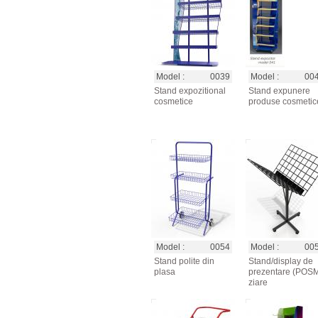
Model :
0039
Model :
00
Stand expozitional
Stand expunere
cosmetice
produse cosmetic
Model :
0054
Model :
00
Stand polite din
Stand/display de
plasa
prezentare (POS
ziare