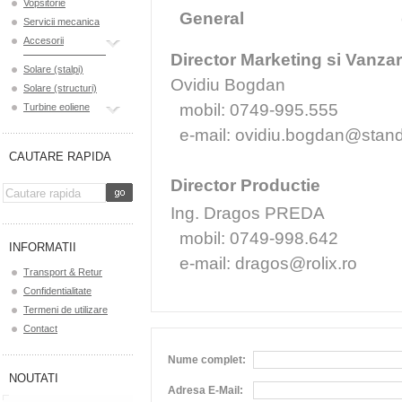
Vopsitorie
General
e-mai
Servicii mecanica
Accesorii
Director Marketing si Vanzar
Solare (stalpi)
Ovidiu Bogdan
Solare (structuri)
mobil: 0749-995.555
Turbine eoliene
e-mail: ovidiu.bogdan@stand
CAUTARE RAPIDA
Director Productie
Ing. Dragos PREDA
mobil: 0749-998.642
INFORMATII
e-mail: dragos@rolix.ro
Transport & Retur
Confidentialitate
Termeni de utilizare
Contact
Nume complet:
NOUTATI
Adresa E-Mail: