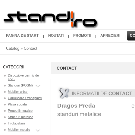
PAGINA DE START
NOUTATI
PROMOTII
APRECIERI
CO
Catalog
»
Contact
CATEGORII
CONTACT
Dispozitive germicide
UVC
Standuri (POSM)
Mobilier urban
INFORMATII DE
CONTACT
Carucioare / transpaleti
Plasa sudata
Dragos Preda
e-mail: d
Protectii metalice
standuri metalice 
Structuri metalice
fix
Infokioskuri
Mobilier metalic