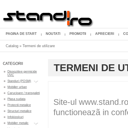
PAGINA DE START
NOUTATI
PROMOTII
APRECIERI
CO
Catalog
»
Termeni de utilizare
CATEGORII
TERMENI DE U
Dispozitive germicide
UVC
Standuri (POSM)
Mobilier urban
Carucioare / transpaleti
Plasa sudata
Protectii metalice
Structuri metalice
Infokioskuri
Mobilier metalic