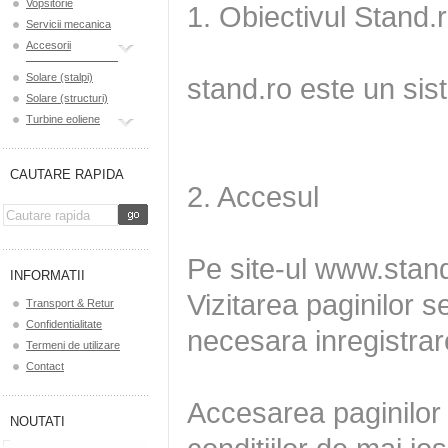
Vopsitorie
Servicii mecanica
Accesorii
Solare (stalpi)
Solare (structuri)
Turbine eoliene
CAUTARE RAPIDA
INFORMATII
Transport & Retur
Confidentialitate
Termeni de utilizare
Contact
NOUTATI