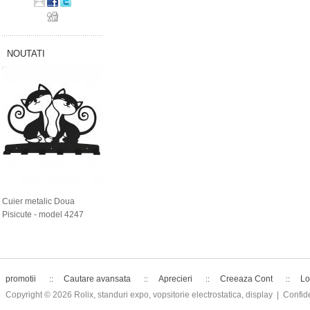
NOUTATI
Cuier metalic Doua
Pisicute - model 4247
promotii
Cautare avansata
Aprecieri
Creeaza Cont
Lo
Copyright © 2026
Rolix, standuri expo, vopsitorie electrostatica, display
| Confide