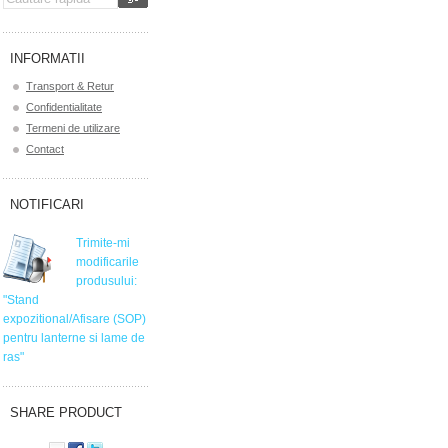
INFORMATII
Transport & Retur
Confidentialitate
Termeni de utilizare
Contact
NOTIFICARI
Trimite-mi
modificarile
produsului:
"Stand
expozitional/Afisare (SOP)
pentru lanterne si lame de
ras"
SHARE PRODUCT