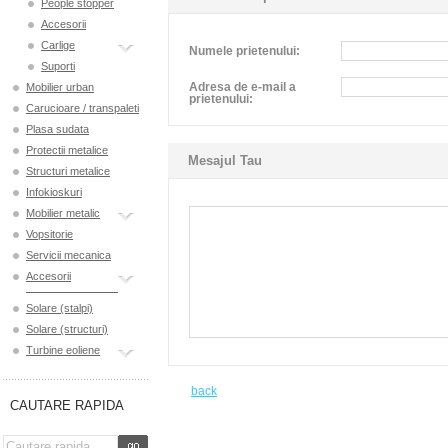
People stopper
Accesorii
Carlige
Numele prietenului:
Suporti
Adresa de e-mail a
Mobilier urban
prietenului:
Carucioare / transpaleti
Plasa sudata
Protectii metalice
Mesajul Tau
Structuri metalice
Infokioskuri
Mobilier metalic
Vopsitorie
Servicii mecanica
Accesorii
Solare (stalpi)
Solare (structuri)
Turbine eoliene
back
CAUTARE RAPIDA