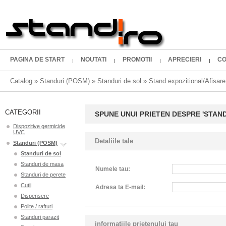
PAGINA DE START
NOUTATI
PROMOTII
APRECIERI
CO
Catalog
»
Standuri (POSM)
»
Standuri de sol
»
Stand expozitional/Afisar
CATEGORII
SPUNE UNUI PRIETEN DESPRE 'STAN
Dispozitive germicide
UVC
Detaliile tale
Standuri (POSM)
Standuri de sol
Standuri de masa
Numele tau:
Standuri de perete
Cutii
Adresa ta E-mail:
Dispensere
Polite / rafturi
Standuri parazit
informatiile prietenului tau