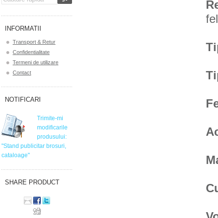
Re
fe
INFORMATII
Transport & Retur
Ti
Confidentialitate
Termeni de utilizare
T
Contact
NOTIFICARI
F
Trimite-mi
modificarile
Ac
produsului:
"Stand publicitar brosuri,
cataloage"
Ma
SHARE PRODUCT
C
V