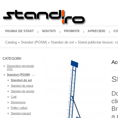
PAGINA DE START
NOUTATI
PROMOTII
APRECIERI
CO
Catalog
»
Standuri (POSM)
»
Standuri de sol
»
Stand publicitar brosuri, 
CATEGORII
Ac
Dispozitive germicide
UVC
Standuri (POSM)
S
Standuri de sol
Standuri de masa
Standuri de perete
Do
Cutii
cl
Dispensere
Br
Polite / rafturi
Standuri parazit
a 