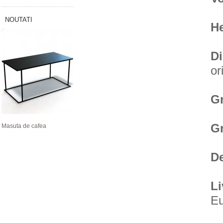
NOUTATI
H
D
or
Gr
Gr
Masuta de cafea
D
Li
E