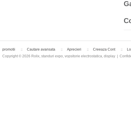
Ga
C
promotii
Cautare avansata
Aprecieri
Creeaza Cont
Lo
Copyright © 2026
Rolix, standuri expo, vopsitorie electrostatica, display
| Confide