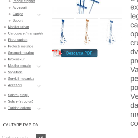
People stopper
ex
Accesorii
le
Carlige
Suporti
ca
Mobilier urban
op
Carucioare / transpaleti
Plasa sudata
cr
Protectii metalice
dv
Structuri metalice
Descarca PDF
pr
Infokioskuri
Mobilier metalic
Va
Vopsitorie
pe
Servicii mecanica
Accesorii
po
Ve
Solare (stalpi)
Solare (structuri)
da
Turbine eoliene
me
co
CAUTARE RAPIDA