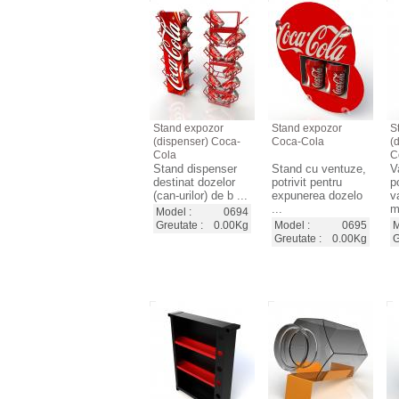
Stand expozor
Stand expozor
S
(dispenser) Coca-
Coca-Cola
(
Cola
C
Stand dispenser
Stand cu ventuze,
V
destinat dozelor
potrivit pentru
p
(can-urilor) de b ...
expunerea dozelo
v
...
m
Model :
0694
Greutate :
0.00Kg
Model :
0695
M
Greutate :
0.00Kg
G