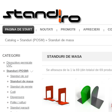
PAGINA DE START
NOUTATI
PROMOTII
APRECIERI
CO
Catalog
»
Standuri (POSM)
»
Standuri de masa
CATEGORII
STANDURI DE MASA
Dispozitive germicide
UVC
Se afiseaza de la
1
la
69
(din totalul de
69
produ
Standuri (POSM)
Standuri de sol
Standuri de masa
Standuri de perete
Cutii
Dispensere
Polite / rafturi
Standuri parazit