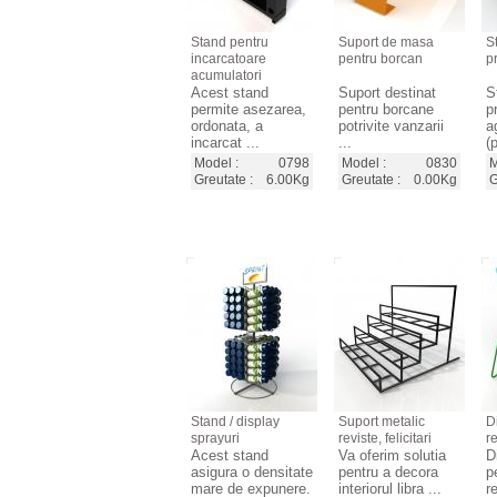
Stand pentru
Suport de masa
S
incarcatoare
pentru borcan
p
acumulatori
Acest stand
Suport destinat
S
permite asezarea,
pentru borcane
p
ordonata, a
potrivite vanzarii
a
incarcat ...
...
(
Model :
0798
Model :
0830
M
Greutate :
6.00Kg
Greutate :
0.00Kg
G
Stand / display
Suport metalic
D
sprayuri
reviste, felicitari
r
Acest stand
Va oferim solutia
D
asigura o densitate
pentru a decora
p
mare de expunere.
interiorul libra ...
r