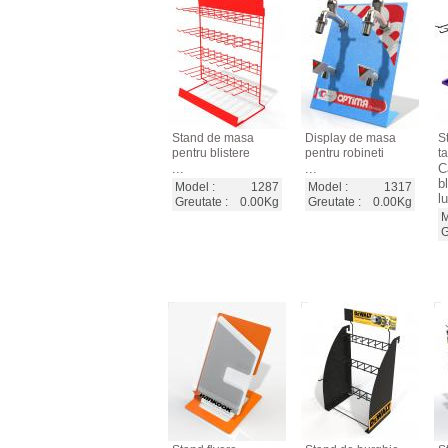
Stand de masa
Display de masa
S
pentru blistere
pentru robineti
t
...
...
C
b
Model :
1287
Model :
1317
l
Greutate :
0.00Kg
Greutate :
0.00Kg
M
G