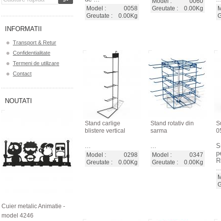
Model :
0060
Model :
0058
Greutate :
0.00Kg
M
Greutate :
0.00Kg
G
INFORMATII
Transport & Retur
Confidentialitate
Termeni de utilizare
Contact
NOUTATI
Stand carlige
Stand rotativ din
Su
blistere vertical
sarma
0
...
...
S
p
Model :
0298
Model :
0347
R
Greutate :
0.00Kg
Greutate :
0.00Kg
..
M
G
Cuier metalic Animatie -
model 4246