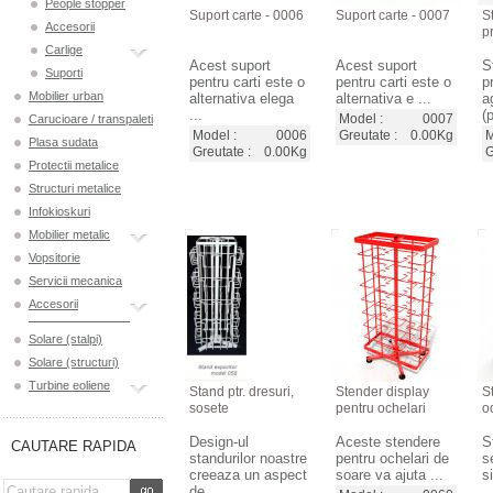
People stopper
Suport carte - 0006
Suport carte - 0007
S
Accesorii
p
Carlige
Acest suport
Acest suport
S
Suporti
pentru carti este o
pentru carti este o
p
Mobilier urban
alternativa elega
alternativa e ...
a
...
(
Model :
0007
Carucioare / transpaleti
Model :
0006
Greutate :
0.00Kg
M
Plasa sudata
Greutate :
0.00Kg
G
Protectii metalice
Structuri metalice
Infokioskuri
Mobilier metalic
Vopsitorie
Servicii mecanica
Accesorii
Solare (stalpi)
Solare (structuri)
Turbine eoliene
Stand ptr. dresuri,
Stender display
S
sosete
pentru ochelari
o
Design-ul
Aceste stendere
S
CAUTARE RAPIDA
standurilor noastre
pentru ochelari de
s
creeaza un aspect
soare va ajuta ...
s
de ...
..