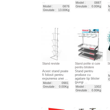
...
..
Model :
0887
Model :
0876
Greutate :
0.00Kg
M
Greutate :
13.00Kg
G
Stand reviste
Stand polite si cuie
S
pentru blistere
Acest stand poate
Stand pentru
..
fi folosit pentru
produse cu
M
expunerea unei ...
agatare tip blister
G
(pungi ...
Model :
0981
Greutate :
0.00Kg
Model :
1002
Greutate :
0.00Kg