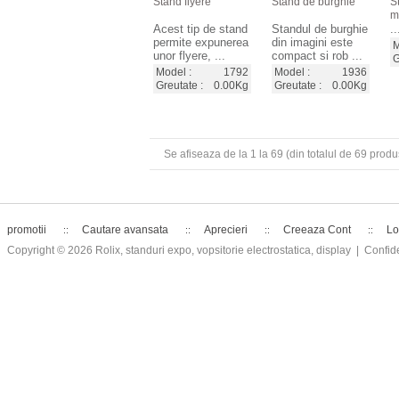
Stand flyere
Stand de burghie
S
m
Acest tip de stand
Standul de burghie
..
permite expunerea
din imagini este
M
unor flyere, ...
compact si rob ...
G
Model :
1792
Model :
1936
Greutate :
0.00Kg
Greutate :
0.00Kg
Se afiseaza de la
1
la
69
(din totalul de
69
produ
promotii
Cautare avansata
Aprecieri
Creeaza Cont
Lo
Copyright © 2026
Rolix, standuri expo, vopsitorie electrostatica, display
| Confide