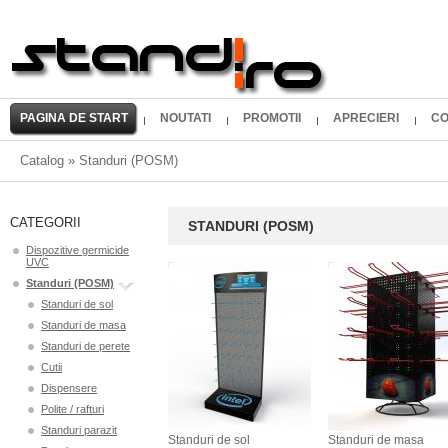
PAGINA DE START
NOUTATI
PROMOTII
APRECIERI
CO
Catalog
»
Standuri (POSM)
CATEGORII
STANDURI (POSM)
Dispozitive germicide
UVC
Standuri (POSM)
Standuri de sol
Standuri de masa
Standuri de perete
Cutii
Dispensere
Polite / rafturi
Standuri parazit
Standuri de sol
Standuri de masa