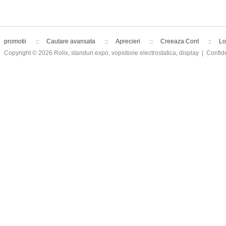
promotii
Cautare avansata
Aprecieri
Creeaza Cont
Lo
Copyright © 2026
Rolix, standuri expo, vopsitorie electrostatica, display
| Confide