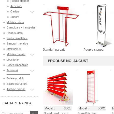
People stopper
Accesorii
Carlige
Suporti
Mobilier urban
Carucioare / transpaleti
Plasa sudata
Protectii metalice
Structuri metalice
Infokioskuri
Standuri parazit
People stopper
Mobilier metalic
Vopsitorie
PRODUSE NOI AUGUST
Servicii mecanica
Accesorii
Solare (stalpi)
Solare (structuri)
Turbine eoliene
CAUTARE RAPIDA
Model :
0001
Model :
0002
M
Stand pentru carti,
Stand/display
S