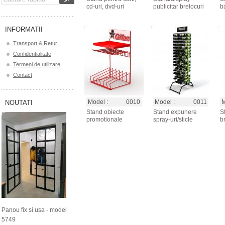
cd-uri, dvd-uri
publicitar brelocuri
ba
INFORMATII
Transport & Retur
Confidentialitate
Termeni de utilizare
Contact
Model :
0010
Model :
0011
M
NOUTATI
Stand obiecte
Stand expunere
S
promotionale
spray-uri/sticle
b
Panou fix si usa - model
5749