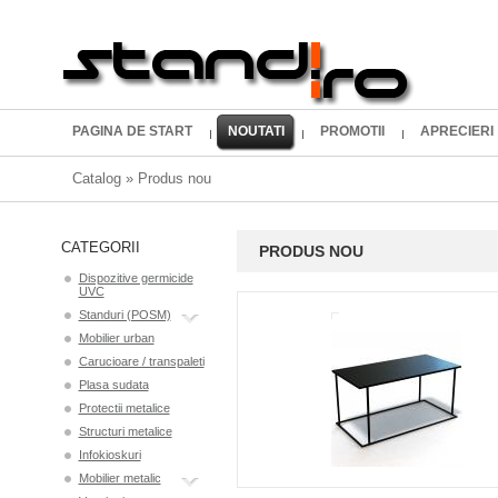
PAGINA DE START
NOUTATI
PROMOTII
APRECIERI
Catalog
»
Produs nou
CATEGORII
PRODUS NOU
Dispozitive germicide
UVC
Standuri (POSM)
Mobilier urban
Carucioare / transpaleti
Plasa sudata
Protectii metalice
Structuri metalice
Infokioskuri
Mobilier metalic