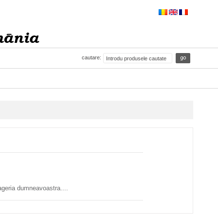
cautare:
rageria dumneavoastra....