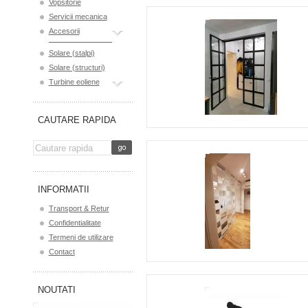
Vopsitorie
Servicii mecanica
Accesorii
Solare (stalpi)
Solare (structuri)
Turbine eoliene
CAUTARE RAPIDA
INFORMATII
Transport & Retur
Confidentialitate
Termeni de utilizare
Contact
NOUTATI