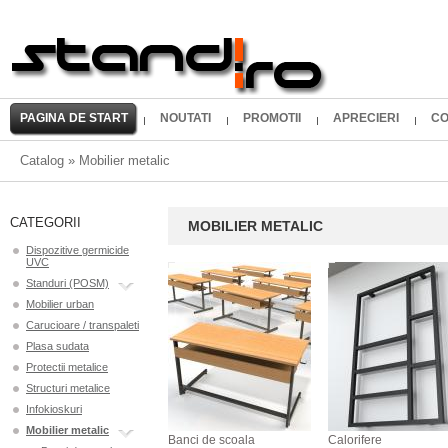
PAGINA DE START
NOUTATI
PROMOTII
APRECIERI
CO
Catalog
»
Mobilier metalic
CATEGORII
MOBILIER METALIC
Dispozitive germicide
UVC
Standuri (POSM)
Mobilier urban
Carucioare / transpaleti
Plasa sudata
Protectii metalice
Structuri metalice
Infokioskuri
Mobilier metalic
Banci de scoala
Calorifere