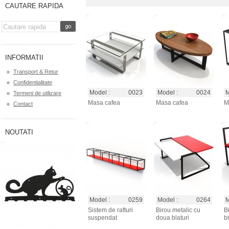
CAUTARE RAPIDA
INFORMATII
Transport & Retur
Confidentialitate
Model :
0023
Model :
0024
M
Termeni de utilizare
Masa cafea
Masa cafea
M
Contact
NOUTATI
Model :
0259
Model :
0264
M
Sistem de rafturi
Birou metalic cu
B
suspendat
doua blaturi
b