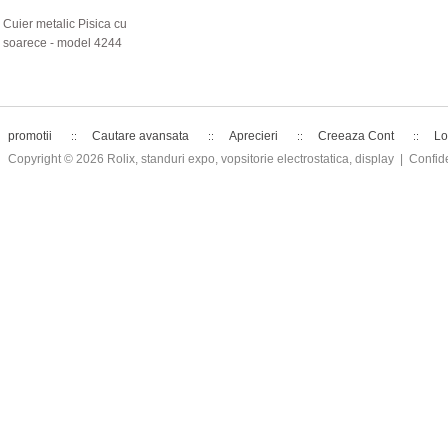
Cuier metalic Pisica cu
soarece - model 4244
promotii
Cautare avansata
Aprecieri
Creeaza Cont
Lo
Copyright © 2026
Rolix, standuri expo, vopsitorie electrostatica, display
| Confide