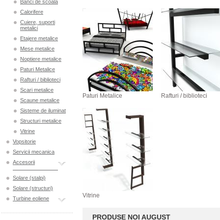
Banci de scoala
Calorifere
Cuiere, suporti
metalici
Etajere metalice
Mese metalice
Noptiere metalice
Paturi Metalice
Rafturi / biblioteci
Scari metalice
Paturi Metalice
Rafturi / biblioteci
Scaune metalice
Sisteme de iluminat
Structuri metalice
Vitrine
Vopsitorie
Servicii mecanica
Accesorii
Solare (stalpi)
Solare (structuri)
Vitrine
Turbine eoliene
PRODUSE NOI AUGUST