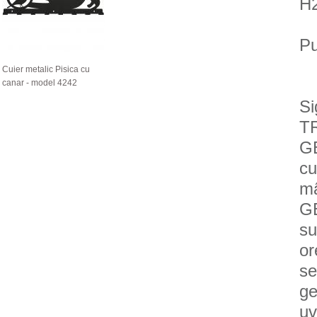
H2
Pu
Cuier metalic Pisica cu
canar - model 4242
Si
T
GE
cu
mâ
GE
su
or
se
ge
uv