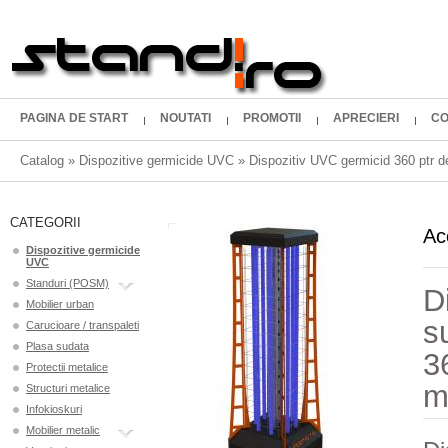
PAGINA DE START
NOUTATI
PROMOTII
APRECIERI
CO
Catalog
»
Dispozitive germicide UVC
»
Dispozitiv UVC germicid 360 ptr d
CATEGORII
Ac
Dispozitive germicide
UVC
Standuri (POSM)
D
Mobilier urban
s
Carucioare / transpaleti
Plasa sudata
3
Protectii metalice
m
Structuri metalice
Infokioskuri
Mobilier metalic