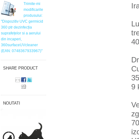
Trimite-mi
Ir
modificarile
produsului:
"Dispozitiv UVC germicid
Lu
360 ptr dezinfecția
tr
suprafețelor si a aerului
din incaperi,
40
360surfaceUVcleaner
(EAN: 0748367933967)"
Dr
Cu
SHARE PRODUCT
35
9 
Ve
NOUTATI
zg
70
iz