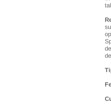
ta
Re
su
op
Sp
de
de
T
F
C