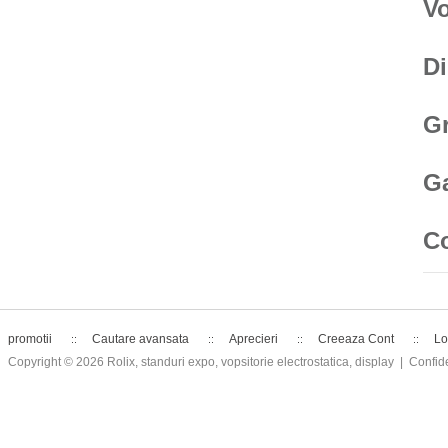
V
D
Gr
Ga
C
promotii
Cautare avansata
Aprecieri
Creeaza Cont
Lo
Copyright © 2026
Rolix, standuri expo, vopsitorie electrostatica, display
| Confide