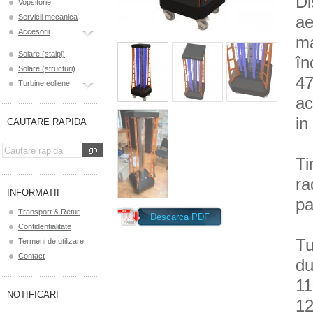
Di
Vopsitorie
Servicii mecanica
ae
Accesorii
ma
Solare (stalpi)
în
Solare (structuri)
47
Turbine eoliene
ac
in
CAUTARE RAPIDA
Ti
ra
INFORMATII
pa
Transport & Retur
Descarca PDF
Confidentialitate
Tu
Termeni de utilizare
Contact
du
11
NOTIFICARI
12