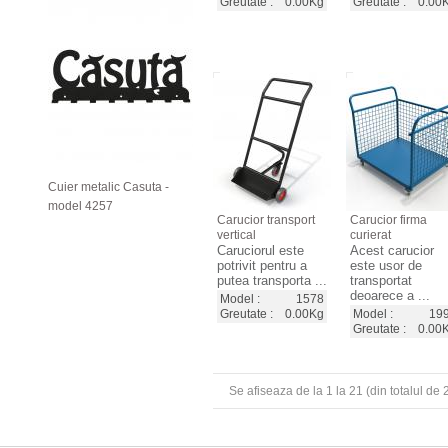
Greutate :
0.00Kg
Greutate :
0.00
Cuier metalic Casuta -
model 4257
Carucior transport
Carucior firma
vertical
curierat
Caruciorul este
Acest carucior
potrivit pentru a
este usor de
putea transporta ...
transportat
deoarece a ...
Model :
1578
Greutate :
0.00Kg
Model :
19
Greutate :
0.00
Se afiseaza de la
1
la
21
(din totalul de