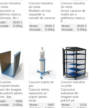
rucior industrial
Carucior industrial
Carucior industrial
 marfa
de marfa
de marfa
ruciorul cu
Modelul cel mai
Acest carucior de
atforma clasica,
raspandit si
marfa are o
nforsata, din i ...
versatil de carucior
platforma clasica.
...
P ...
del :
0045-1
eutate :
0.00Kg
Model :
0045-2
Model :
0045-5
Greutate :
0.00Kg
Greutate :
0.00Kg
s pentru
Carucior butelie de
Carucior industrial
anspalet metalic
gaz
cu polite
sul din imagine
Carucior tehnic
Caruciorul
te potrivit pentru
reprezinta un
industrial din
tine, dep ...
suport pentru
imagine este
recipi ...
potrivit pe ...
del :
0948
eutate :
0.00Kg
Model :
0987
Model :
1519