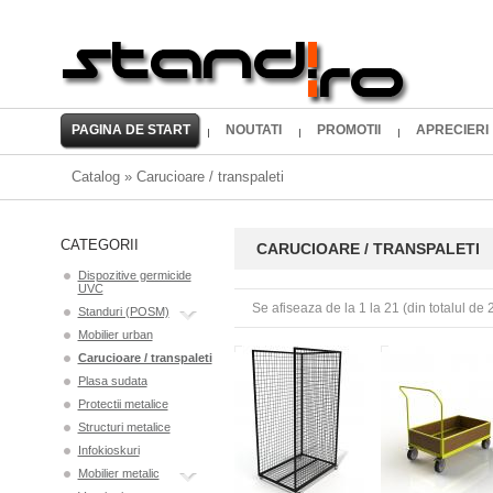
PAGINA DE START
NOUTATI
PROMOTII
APRECIERI
Catalog
»
Carucioare / transpaleti
CATEGORII
CARUCIOARE / TRANSPALETI
Dispozitive germicide
UVC
Se afiseaza de la
1
la
21
(din totalul de
Standuri (POSM)
Mobilier urban
Carucioare / transpaleti
Plasa sudata
Protectii metalice
Structuri metalice
Infokioskuri
Mobilier metalic