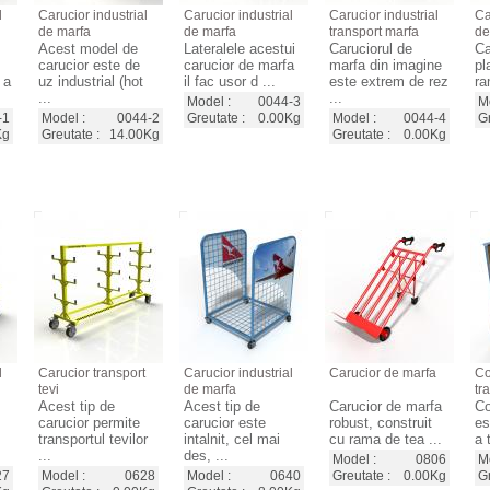
l
Carucior industrial
Carucior industrial
Carucior industrial
Ca
de marfa
de marfa
transport marfa
de
Acest model de
Lateralele acestui
Caruciorul de
Ca
carucior este de
carucior de marfa
marfa din imagine
pl
 a
uz industrial (hot
il fac usor d ...
este extrem de rez
ra
...
...
Model :
0044-3
Mo
-1
Model :
0044-2
Greutate :
0.00Kg
Model :
0044-4
Gr
Kg
Greutate :
14.00Kg
Greutate :
0.00Kg
l
Carucior transport
Carucior industrial
Carucior de marfa
Co
tevi
de marfa
tr
Acest tip de
Acest tip de
Carucior de marfa
Co
carucior permite
carucior este
robust, construit
es
transportul tevilor
intalnit, cel mai
cu rama de tea ...
a 
...
des, ...
Model :
0806
Mo
27
Model :
0628
Model :
0640
Greutate :
0.00Kg
Gr