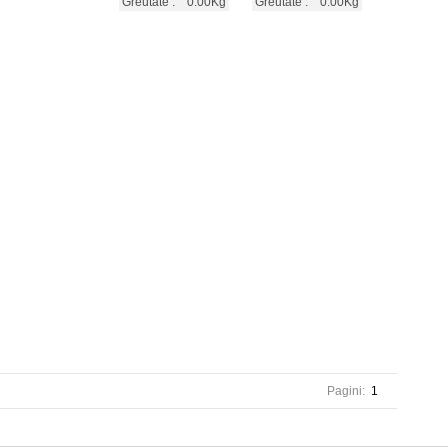
Greutate :
0.00Kg
Greutate :
0.00Kg
Pagini:
1