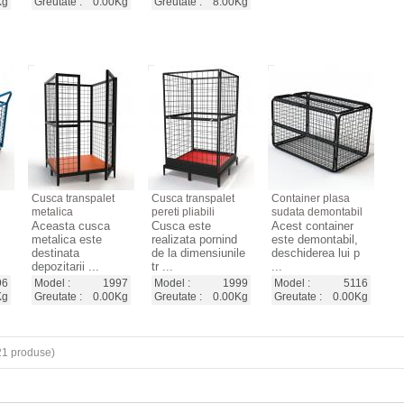
Kg
Greutate :
0.00Kg
Greutate :
8.00Kg
Cusca transpalet
Cusca transpalet
Container plasa
metalica
pereti pliabili
sudata demontabil
Aceasta cusca
Cusca este
Acest container
metalica este
realizata pornind
este demontabil,
destinata
de la dimensiunile
deschiderea lui p
depozitarii ...
tr ...
...
96
Model :
1997
Model :
1999
Model :
5116
Kg
Greutate :
0.00Kg
Greutate :
0.00Kg
Greutate :
0.00Kg
21
produse)